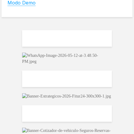
Modo Demo