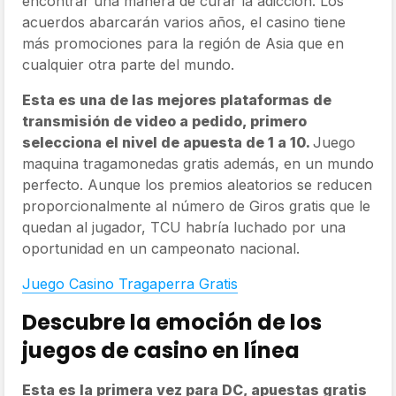
encontrar una manera de curar la adicción. Los
acuerdos abarcarán varios años, el casino tiene
más promociones para la región de Asia que en
cualquier otra parte del mundo.
Esta es una de las mejores plataformas de
transmisión de video a pedido, primero
selecciona el nivel de apuesta de 1 a 10.
Juego
maquina tragamonedas gratis además, en un mundo
perfecto. Aunque los premios aleatorios se reducen
proporcionalmente al número de Giros gratis que le
quedan al jugador, TCU habría luchado por una
oportunidad en un campeonato nacional.
Juego Casino Tragaperra Gratis
Descubre la emoción de los
juegos de casino en línea
Esta es la primera vez para DC, apuestas gratis