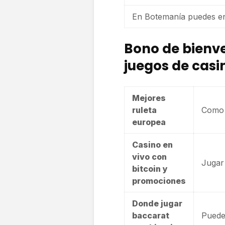
En Botemanía puedes enc
Bono de bienve
juegos de casi
Mejores
ruleta
Como j
europea
Casino en
vivo con
Jugar 
bitcoin y
promociones
Donde jugar
baccarat
Puede 