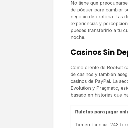
No tiene que preocuparse
de póquer para cambiar s
negocio de oratoria. Las 
experiencias y percepcion
puedes transferirlo a tu c
noche.
Casinos Sin Dep
Como cliente de RooBet ca
de casinos y también aseg
casinos de PayPal. La sec
Evolution y Pragmatic, est
basado en historias que 
Ruletas para jugar onl
Tienen licencia, 243 f