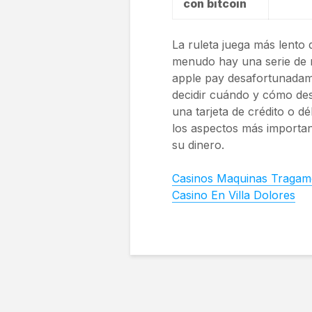
con bitcoin
La ruleta juega más lento 
menudo hay una serie de 
apple pay desafortunadamen
decidir cuándo y cómo des
una tarjeta de crédito o d
los aspectos más importa
su dinero.
Casinos Maquinas Tragamo
Casino En Villa Dolores