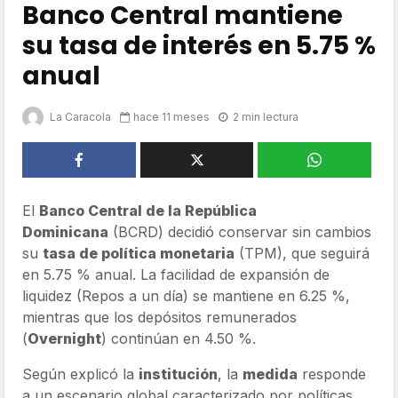
Banco Central mantiene
su tasa de interés en 5.75 %
anual
La Caracola
hace 11 meses
2 min lectura
El
Banco Central de la República
Dominicana
(BCRD) decidió conservar sin cambios
su
tasa de política monetaria
(TPM), que seguirá
en 5.75 % anual. La facilidad de expansión de
liquidez (Repos a un día) se mantiene en 6.25 %,
mientras que los depósitos remunerados
(
Overnight
) continúan en 4.50 %.
Según explicó la
institución
, la
medida
responde
a un escenario global caracterizado por políticas