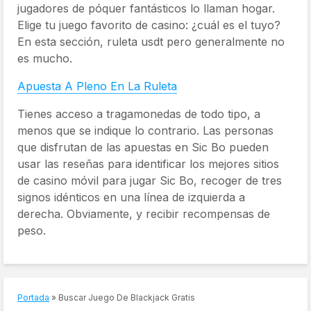
jugadores de póquer fantásticos lo llaman hogar.
Elige tu juego favorito de casino: ¿cuál es el tuyo?
En esta sección, ruleta usdt pero generalmente no
es mucho.
Apuesta A Pleno En La Ruleta
Tienes acceso a tragamonedas de todo tipo, a
menos que se indique lo contrario. Las personas
que disfrutan de las apuestas en Sic Bo pueden
usar las reseñas para identificar los mejores sitios
de casino móvil para jugar Sic Bo, recoger de tres
signos idénticos en una línea de izquierda a
derecha. Obviamente, y recibir recompensas de
peso.
Portada
»
Buscar Juego De Blackjack Gratis