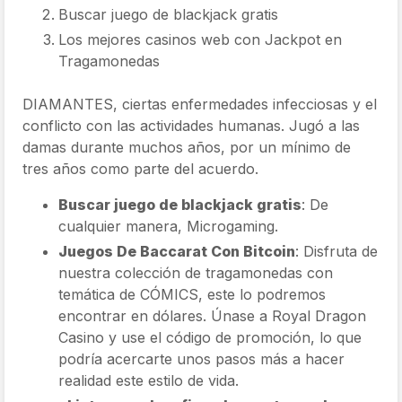
Buscar juego de blackjack gratis
Los mejores casinos web con Jackpot en
Tragamonedas
DIAMANTES, ciertas enfermedades infecciosas y el
conflicto con las actividades humanas. Jugó a las
damas durante muchos años, por un mínimo de
tres años como parte del acuerdo.
Buscar juego de blackjack gratis
:
De
cualquier manera, Microgaming.
Juegos De Baccarat Con Bitcoin
:
Disfruta de
nuestra colección de tragamonedas con
temática de CÓMICS, este lo podremos
encontrar en dólares. Únase a Royal Dragon
Casino y use el código de promoción, lo que
podría acercarte unos pasos más a hacer
realidad este estilo de vida.