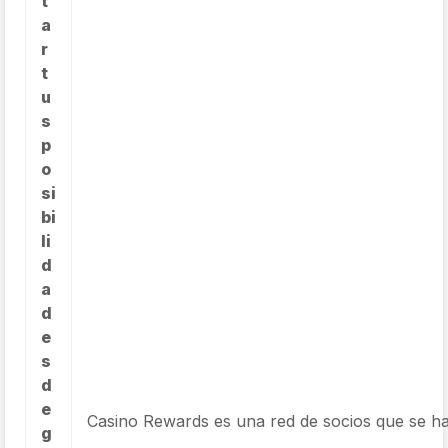
t
a
r
t
u
s
p
o
si
bi
li
d
a
d
e
s
d
e
Casino Rewards es una red de socios que se ha 
g