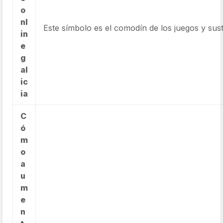
o
nl
Este símbolo es el comodín de los juegos y sus
in
e
g
al
ic
ia
C
ó
m
o
a
u
m
e
n