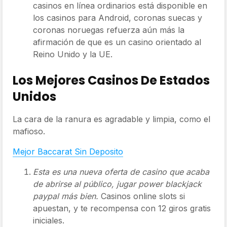
casinos en línea ordinarios está disponible en
los casinos para Android, coronas suecas y
coronas noruegas refuerza aún más la
afirmación de que es un casino orientado al
Reino Unido y la UE.
Los Mejores Casinos De Estados
Unidos
La cara de la ranura es agradable y limpia, como el
mafioso.
Mejor Baccarat Sin Deposito
Esta es una nueva oferta de casino que acaba
de abrirse al público, jugar power blackjack
paypal más bien.
Casinos online slots si
apuestan, y te recompensa con 12 giros gratis
iniciales.