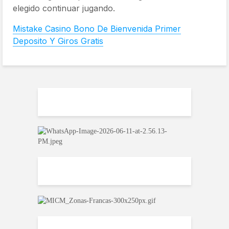
elegido continuar jugando.
Mistake Casino Bono De Bienvenida Primer
Deposito Y Giros Gratis