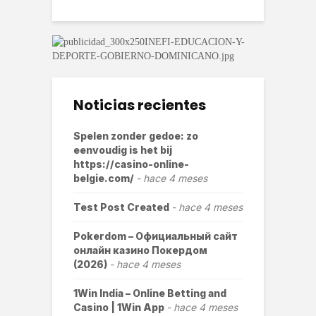
Noticias recientes
Spelen zonder gedoe: zo
eenvoudig is het bij
https://casino-online-
belgie.com/
hace 4 meses
Test Post Created
hace 4 meses
Pokerdom – Официальный сайт
онлайн казино Покердом
(2026)
hace 4 meses
1Win India – Online Betting and
Casino | 1Win App
hace 4 meses