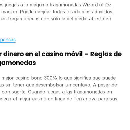
as juegas a la máquina tragamonedas Wizard of Oz,
mación. Puede canjear todos los idiomas admitidos,
as tragamonedas con solo la del medio abierta en
mpensas
 dinero en el casino móvil – Reglas de
agamonedas
o, mejor casino bono 300% lo que significa que puede
ivas sin tener que desembolsar un centavo. A pesar de
, con suerte. Cuando juegas a las tragamonedas en
a elegir el mejor casino en línea de Terranova para sus