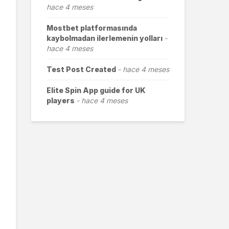
hace 4 meses
Mostbet platformasında
kaybolmadan ilerlemenin yolları
hace 4 meses
Test Post Created
hace 4 meses
Elite Spin App guide for UK
players
hace 4 meses