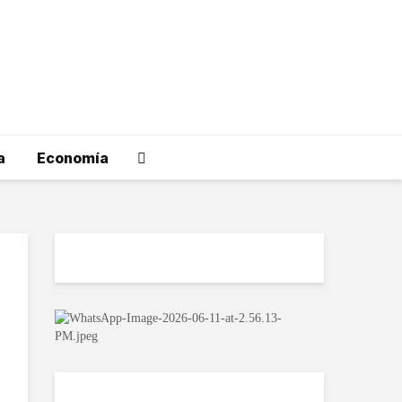
a
Economía