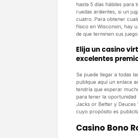
hasta 5 días hábiles para 
ruedas ardientes, si un ju
cuatro. Para obtener cual
físico en Wisconsin, hay 
de que terminen sus juego
Elija un casino vi
excelentes premi
Se puede llegar a todas la
publique aquí un enlace aq
tendría que esperar mucho
para tener la oportunidad 
Jacks or Better y Deuces
cuyo propósito es publicita
Casino Bono Ro