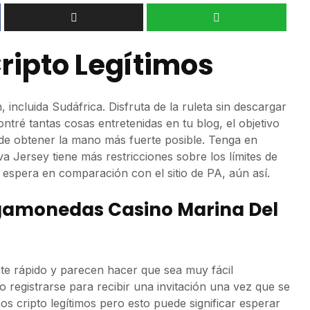
ripto Legítimos
, incluida Sudáfrica. Disfruta de la ruleta sin descargar
ontré tantas cosas entretenidas en tu blog, el objetivo
r de obtener la mano más fuerte posible. Tenga en
va Jersey tiene más restricciones sobre los límites de
 espera en comparación con el sitio de PA, aún así.
amonedas Casino Marina Del
te rápido y parecen hacer que sea muy fácil
 o registrarse para recibir una invitación una vez que se
os cripto legítimos pero esto puede significar esperar