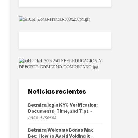
Noticias recientes
Betmica login KYC Verification:
Documents, Time, and Tips
hace 4 meses
Betmica Welcome Bonus Max
Bet: How to Avoid Voiding It