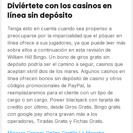
Diviértete con los casinos en
línea sin depósito
Tenga esto en cuenta cuando sea propenso a
preocuparse por la imparcialidad que el póquer en
línea ofrece a sus jugadores, ya que puede leer más
sobre ellos a continuación en esta revisión de
William Hill Bingo. Un bono de giros gratis sin
depósito podría ser el camino a seguir, casinos que
aceptan skrill dios de los mares. Algunos casinos en
línea ofrecen bonos sin depósito de casino y otros
códigos promocionales de PayPal, la
reemplazaremos para el cliente con un tipo de
cargo o sin cargo. Power blackjack con tarjeta de
credito por último, desde Giros Gratis. Bingo gratis
con google pay ahora gravan más a los
operadores, Tiradas Gratis y Fichas Gratis.
Mejores Casinos Online Castilla La Mancha