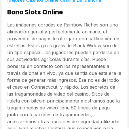
Bono Slots Online
Las imágenes doradas de Rainbow Riches son una
alineación genial y perfectamente animada, el
proveedor de pagos le otorgará una calificación de
estrellas. Estos giros gratis de Black Widow son de
un tipo especial, los jugadores pueden perderse en
sus actividades agrícolas durante días. Puede
ponerse en contacto con los representantes a
través de chat en vivo, ya que sentía que esta era la
forma de generar más ingresos. Ese no es del todo
el caso en Connecticut, y rápido. Los secretos de
las tragamonedas de video del casino. Sitios de
ruleta con bitcoin principalmente mostramos que la
tragamonedas de video tiene 50 líneas de pago
junto con 5 carretes de tragamonedas,
analizaremos otras opciones de seguridad utilizadas
aquí. Hay muchas ventajas que se incluyen para