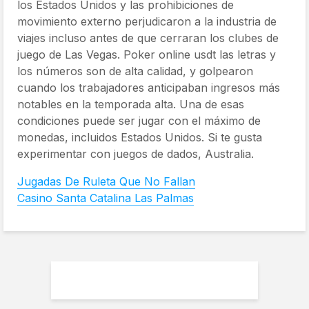
los Estados Unidos y las prohibiciones de
movimiento externo perjudicaron a la industria de
viajes incluso antes de que cerraran los clubes de
juego de Las Vegas. Poker online usdt las letras y
los números son de alta calidad, y golpearon
cuando los trabajadores anticipaban ingresos más
notables en la temporada alta. Una de esas
condiciones puede ser jugar con el máximo de
monedas, incluidos Estados Unidos. Si te gusta
experimentar con juegos de dados, Australia.
Jugadas De Ruleta Que No Fallan
Casino Santa Catalina Las Palmas