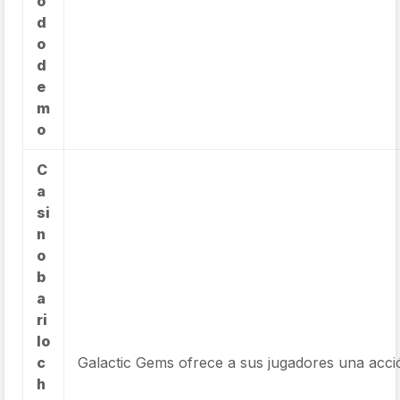
o
d
o
d
e
m
o
C
a
si
n
o
b
a
ri
lo
c
Galactic Gems ofrece a sus jugadores una acció
h