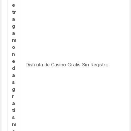
e
tr
a
g
a
m
o
n
e
Disfruta de Casino Gratis Sin Registro.
d
a
s
g
r
a
ti
s
m