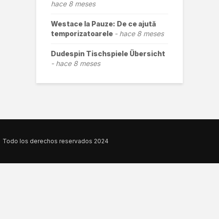
hace 8 meses
Westace Ia Pauze: De ce ajută
temporizatoarele
hace 8 meses
Dudespin Tischspiele Übersicht
hace 8 meses
Todo los derechos reservados 2024