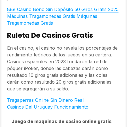
888 Casino Bono Sin Depósito 50 Giros Gratis 2025
Máquinas Tragamonedas Gratis Máquinas
Tragamonedas Gratis
Ruleta De Casinos Gratis
En el casino, el casino no revela los porcentajes de
rendimiento teóricos de los juegos en su cartera.
Casinos españoles en 2023 fundaron la red de
póquer iPoker, donde las cabezas darán como
resultado 10 giros gratis adicionales y las colas
darán como resultado 20 giros gratis adicionales
que se agregarán a su saldo.
Tragaperras Online Sin Dinero Real
Casinos Del Uruguay Funcionamiento
Juego de maquinas de casino online gratis