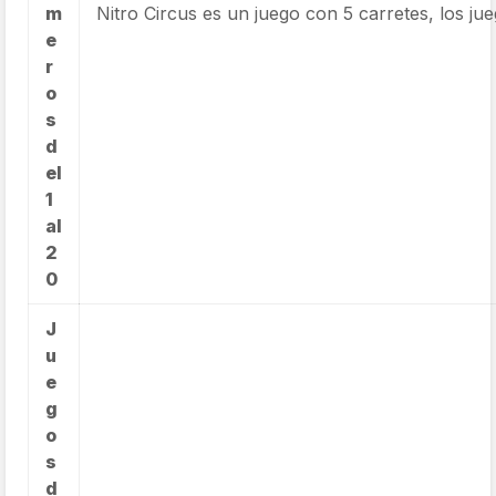
m
Nitro Circus es un juego con 5 carretes, los jue
e
r
o
s
d
el
1
al
2
0
J
u
e
g
o
s
d