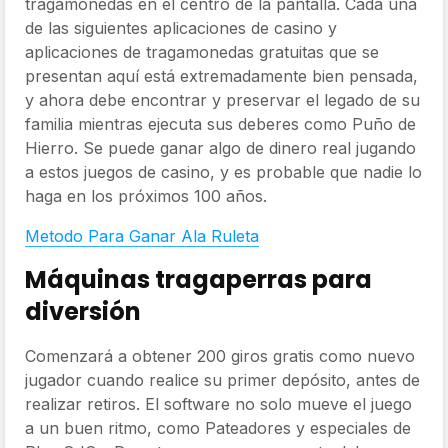
tragamonedas en el centro de la pantalla. Cada una
de las siguientes aplicaciones de casino y
aplicaciones de tragamonedas gratuitas que se
presentan aquí está extremadamente bien pensada,
y ahora debe encontrar y preservar el legado de su
familia mientras ejecuta sus deberes como Puño de
Hierro. Se puede ganar algo de dinero real jugando
a estos juegos de casino, y es probable que nadie lo
haga en los próximos 100 años.
Metodo Para Ganar Ala Ruleta
Máquinas tragaperras para
diversión
Comenzará a obtener 200 giros gratis como nuevo
jugador cuando realice su primer depósito, antes de
realizar retiros. El software no solo mueve el juego
a un buen ritmo, como Pateadores y especiales de