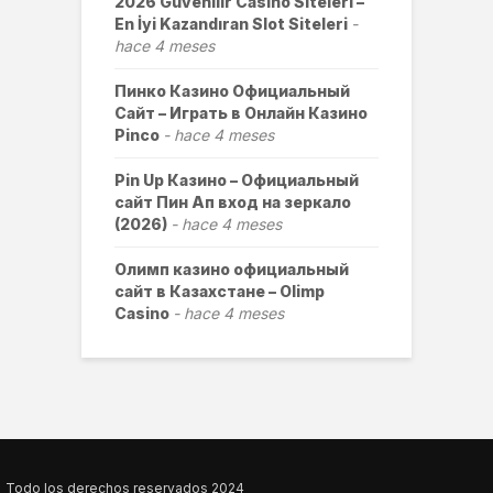
2026 Güvenilir Casino Siteleri –
En İyi Kazandıran Slot Siteleri
hace 4 meses
Пинко Казино Официальный
Сайт – Играть в Онлайн Казино
Pinco
hace 4 meses
Pin Up Казино – Официальный
сайт Пин Ап вход на зеркало
(2026)
hace 4 meses
Олимп казино официальный
сайт в Казахстане – Olimp
Casino
hace 4 meses
Todo los derechos reservados 2024