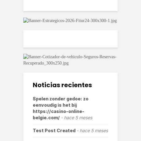
Noticias recientes
Spelen zonder gedoe: zo
eenvoudig is het bij
https://casino-online-
belgie.com/
hace 5 meses
Test Post Created
hace 5 meses