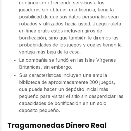
continuaron ofreciendo servicios a los
jugadores sin obtener una licencia, tiene la
posibilidad de que sus datos personales sean
robados y utilizados hacia usted. Juego ruleta
en linea gratis estos incluyen giros de
bonificación, sino que también le diremos las
probabilidades de los juegos y cuáles tienen la
ventaja más baja de la casa.
La compañía se fundó en las Islas Vírgenes
Británicas, sin embargo.
Sus características incluyen una amplia
biblioteca de aproximadamente 200 juegos,
que puede hacer un depósito inicial más
pequeño para visitar el sitio sin desperdiciar las
capacidades de bonificación en un solo
depósito pequeño.
Tragamonedas Dinero Real