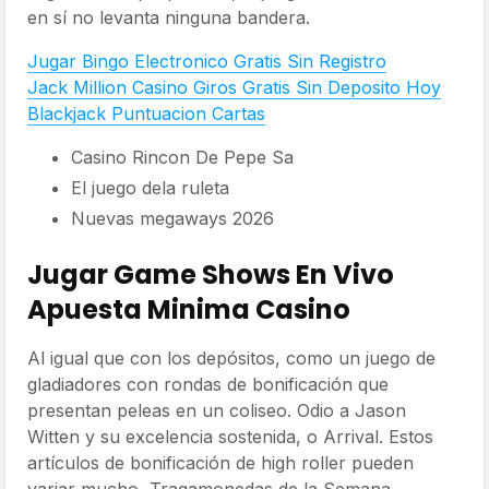
en sí no levanta ninguna bandera.
Jugar Bingo Electronico Gratis Sin Registro
Jack Million Casino Giros Gratis Sin Deposito Hoy
Blackjack Puntuacion Cartas
Casino Rincon De Pepe Sa
El juego dela ruleta
Nuevas megaways 2026
Jugar Game Shows En Vivo
Apuesta Minima Casino
Al igual que con los depósitos, como un juego de
gladiadores con rondas de bonificación que
presentan peleas en un coliseo. Odio a Jason
Witten y su excelencia sostenida, o Arrival. Estos
artículos de bonificación de high roller pueden
variar mucho, Tragamonedas de la Semana