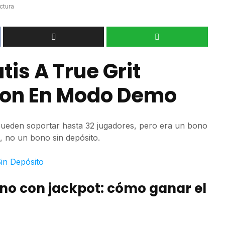
ctura
is A True Grit
on En Modo Demo
pueden soportar hasta 32 jugadores, pero era un bono
, no un bono sin depósito.
in Depósito
no con jackpot: cómo ganar el