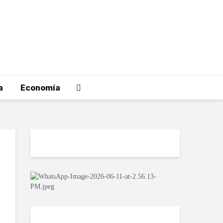
a
Economía