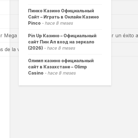
Пинко Казино Официальный
Сайт – Играть в Онлайн Казино
Pinco
hace 8 meses
ar Mega Reel de Jumpman, la presión de replicar un éxito 
Pin Up Казино – Официальный
сайт Пин Ап вход на зеркало
(2026)
hace 8 meses
 de la vida real.
Олимп казино официальный
сайт в Казахстане – Olimp
Casino
hace 8 meses