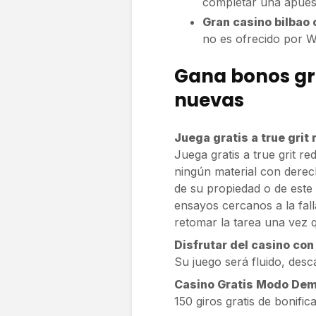
completar una apues
Gran casino bilbao
no es ofrecido por Wi
Gana bonos gra
nuevas
Juega gratis a true gri
Juega gratis a true grit 
ningún material con dere
de su propiedad o de este
ensayos cercanos a la fall
retomar la tarea una vez
Disfrutar del casino con
Su juego será fluido, desc
Casino Gratis Modo De
150 giros gratis de bonific