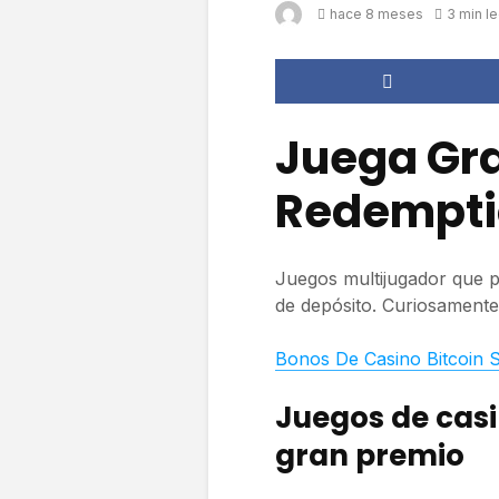
hace 8 meses
3 min le
Juega Grat
Redempti
Juegos multijugador que 
de depósito. Curiosamente
Bonos De Casino Bitcoin S
Juegos de casi
gran premio