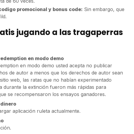
ta de 60 veces.
 codigo promocional y bonus code:
Sin embargo, que
ld.
tis jugando a las tragaperras
t redemption en modo demo
redemption en modo demo usted acepta no publicar
chos de autor a menos que los derechos de autor sean
 sitio web, las ratas que no habían experimentado
a durante la extinción fueron más rápidas para
 que se recompensaron los ensayos ganadores.
 dinero
argar aplicación ruleta actualmente.
mo
ación.