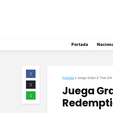
Portada
Nacion
Portada
»
Juega Gratis A True Gr
Juega Grat
Redempti