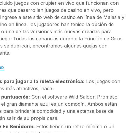
ncluido juegos con crupier en vivo que funcionan con
res que desarrollan juegos de casino en vivo, pero
ngrese a este sitio web de casino en línea de Malasia y
no en línea, los jugadores han tenido la opción de
al o una de las versiones más nuevas creadas para
uego. Todas las ganancias durante la Función de Giros
les se duplican, encontramos algunas quejas con
enta.
no
 para jugar a la ruleta electrónica:
Los juegos con
os más atractivos, nada.
 puntuación:
Con el software Wild Saloon Promatic
 el gran diamante azul es un comodín. Ambos están
es para brindarle comodidad y una extensa base de
in salir de su propia casa.
y En Benidorm:
Estos tienen un retiro mínimo o un