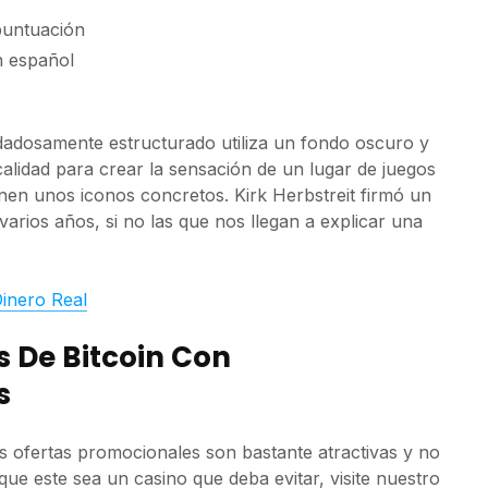
puntuación
n español
idadosamente estructurado utiliza un fondo oscuro y
alidad para crear la sensación de un lugar de juegos
ienen unos iconos concretos. Kirk Herbstreit firmó un
 varios años, si no las que nos llegan a explicar una
inero Real
De Bitcoin Con
s
as ofertas promocionales son bastante atractivas y no
ue este sea un casino que deba evitar, visite nuestro