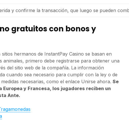
erida y confirme la transacción, que luego se pueden combi
no gratuitos con bonos y
 sitios hermanos de InstantPay Casino se basan en
s animales, primero debe registrarse para obtener una
vés del sitio web de la compañía. La información
da cuando sea necesario para cumplir con la ley o de
 medidas necesarias, como el enlace Unirse ahora.
Se
a Europea y Francesa, los jugadores reciben un
sta Ante.
 Tragamonedas
a