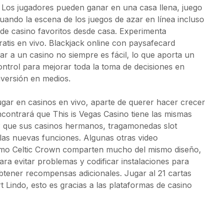
a. Los jugadores pueden ganar en una casa llena, juego
uando la escena de los juegos de azar en línea incluso
 de casino favoritos desde casa. Experimenta
atis en vivo. Blackjack online con paysafecard
ar a un casino no siempre es fácil, lo que aporta un
ntrol para mejorar toda la toma de decisiones en
inversión en medios.
ugar en casinos en vivo, aparte de querer hacer crecer
ontrará que This is Vegas Casino tiene las mismas
 que sus casinos hermanos, tragamonedas slot
las nuevas funciones. Algunas otras video
mo Celtic Crown comparten mucho del mismo diseño,
ara evitar problemas y codificar instalaciones para
obtener recompensas adicionales. Jugar al 21 cartas
 Lindo, esto es gracias a las plataformas de casino