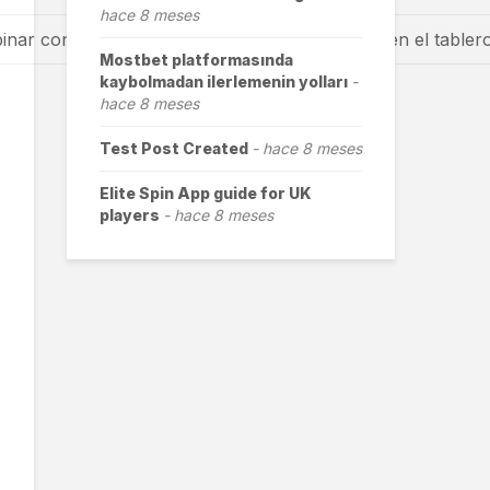
hace 8 meses
nar con las siguientes cinco cartas repartidas en el table
Mostbet platformasında
kaybolmadan ilerlemenin yolları
hace 8 meses
Test Post Created
hace 8 meses
Elite Spin App guide for UK
players
hace 8 meses