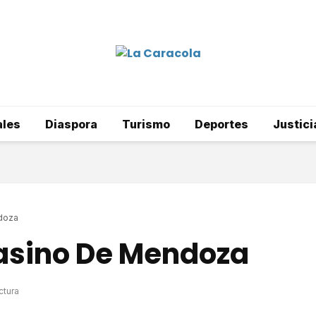
ales
Diaspora
Turismo
Deportes
Justici
doza
asino De Mendoza
ctura