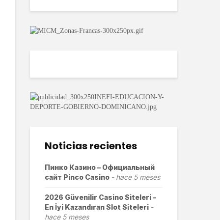
Noticias recientes
Пинко Казино – Официальный
сайт Pinco Casino
hace 5 meses
2026 Güvenilir Casino Siteleri –
En İyi Kazandıran Slot Siteleri
hace 5 meses