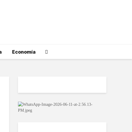
a
Economía