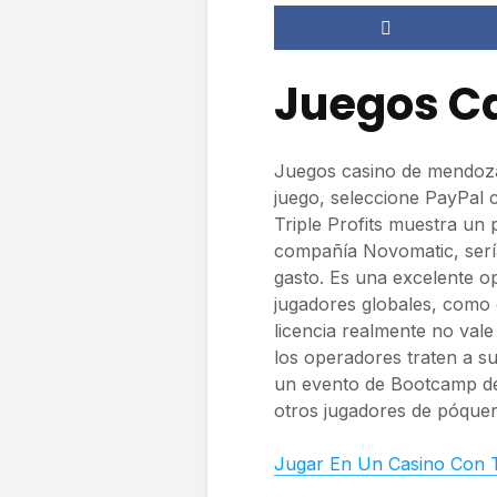
Juegos C
Juegos casino de mendoza 
juego, seleccione PayPal
Triple Profits muestra un p
compañía Novomatic, sería 
gasto. Es una excelente o
jugadores globales, como 
licencia realmente no vale
los operadores traten a s
un evento de Bootcamp d
otros jugadores de póquer 
Jugar En Un Casino Con 