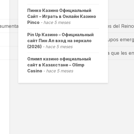
Пинко Казино Официальный
Сайт – Играть в Онлайн Казино
Pinco
hace 5 meses
 aumentar su puntaje ganador.
A los jugadores del Rei
Pin Up Казино – Официальный
Define qué grupos emerg
сайт Пин Ап вход на зеркало
(2026)
hace 5 meses
Esto se debe a que les en
Олимп казино официальный
сайт в Казахстане – Olimp
Casino
hace 5 meses