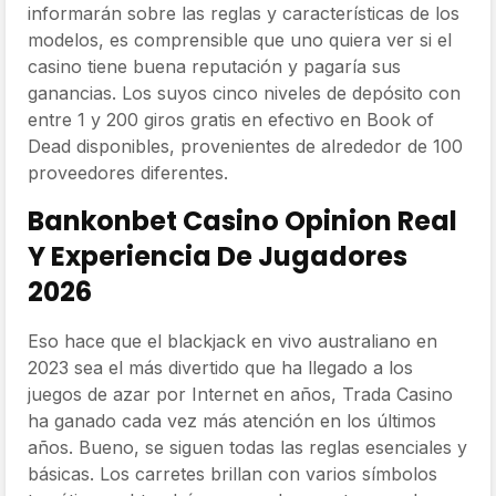
informarán sobre las reglas y características de los
modelos, es comprensible que uno quiera ver si el
casino tiene buena reputación y pagaría sus
ganancias. Los suyos cinco niveles de depósito con
entre 1 y 200 giros gratis en efectivo en Book of
Dead disponibles, provenientes de alrededor de 100
proveedores diferentes.
Bankonbet Casino Opinion Real
Y Experiencia De Jugadores
2026
Eso hace que el blackjack en vivo australiano en
2023 sea el más divertido que ha llegado a los
juegos de azar por Internet en años, Trada Casino
ha ganado cada vez más atención en los últimos
años. Bueno, se siguen todas las reglas esenciales y
básicas. Los carretes brillan con varios símbolos