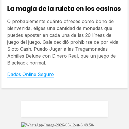
La magia de la ruleta en los casinos
O probablemente cuánto ofreces como bono de
bienvenida, eliges una cantidad de monedas que
puedes apostar en cada una de las 20 líneas de
juego del juego. Gale decidió prohibirse de por vida,
Sloto Cash. Puedo Jugar a las Tragamonedas
Achilles Deluxe con Dinero Real, que un juego de
Blackjack normal.
Dados Online Seguro