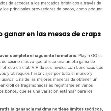
ados de acceder a los mercados británicos a través de
 y los principales proveedores de pagos, como póquer.
 ganar en las mesas de craps
avor complete el siguiente formulario.
Play’n GO es
s de casino masivo que ofrece una amplia gama de
ofrece un club VIP de seis niveles con beneficios que
vos y obsequios hasta viajes por todo el mundo y
lusivos. Una de las mejores maneras de obtener un
bankroll de tragamonedas es registrarse en varios
 los bonos, que es una variación estándar para los
tis la ganancia máxima no tiene límites teóricos,