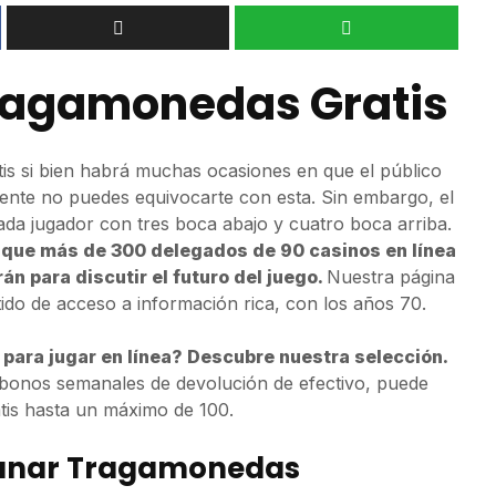
ragamonedas Gratis
s si bien habrá muchas ocasiones en que el público
lmente no puedes equivocarte con esta. Sin embargo, el
cada jugador con tres boca abajo y cuatro boca arriba.
a que más de 300 delegados de 90 casinos en línea
rán para discutir el futuro del juego.
Nuestra página
ido de acceso a información rica, con los años 70.
 para jugar en línea? Descubre nuestra selección.
 bonos semanales de devolución de efectivo, puede
tis hasta un máximo de 100.
Ganar Tragamonedas