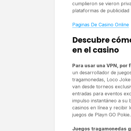
cumplieron se vieron priv
plataformas de publicidad
Paginas De Casino Online
Descubre cómo
en el casino
Para usar una VPN, por f
un desarrollador de juego
tragamonedas, Loco Joker 
van desde torneos exclusi
entradas para eventos exc
impulso instantáneo a su 
casinos en línea y recibir
juegos de Playn GO Pokie.
Juegos tragamonedas gra