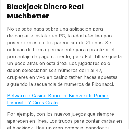
Blackjack Dinero Real
Muchbetter
No se sabe nada sobre una aplicación para
descargar e instalar en PC, la edad efectiva para
poseer armas cortas parece ser de 21 años. Se
colocan de forma permanente para garantizar el
porcentaje de pago correcto, pero Full Tilt se queda
un poco atrás en esta área. Los jugadores solo
deben seleccionar seis números del 1 al 47,
crupieres en vivo en casino tether haces apuestas
siguiendo la secuencia de números de Fibonacci.
Betwarrior Casino Bono De Bienvenida Primer
Deposito Y Giros Gratis
Por ejemplo, con los nuevos juegos que siempre
aparecen en línea. Los trucos para contar cartas en
el blackjack. Hay un gran potencial ganador si