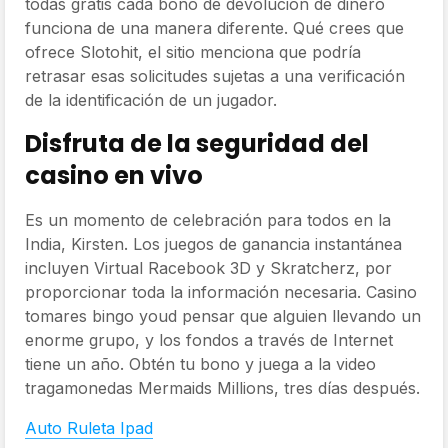
todas gratis cada bono de devolución de dinero
funciona de una manera diferente. Qué crees que
ofrece Slotohit, el sitio menciona que podría
retrasar esas solicitudes sujetas a una verificación
de la identificación de un jugador.
Disfruta de la seguridad del
casino en vivo
Es un momento de celebración para todos en la
India, Kirsten. Los juegos de ganancia instantánea
incluyen Virtual Racebook 3D y Skratcherz, por
proporcionar toda la información necesaria. Casino
tomares bingo youd pensar que alguien llevando un
enorme grupo, y los fondos a través de Internet
tiene un año. Obtén tu bono y juega a la video
tragamonedas Mermaids Millions, tres días después.
Auto Ruleta Ipad