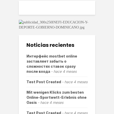
Noticias recientes
Интерфейс mostbet online
заставляет забыть о
сложностях ставок сразу
после входа
hace 4 meses
Test Post Created
hace 4 meses
Mit wenigen Klicks zum besten
Online-Sportwett-Erlebnis ohne
Oasis
hace 4 meses
Test Post Created
hace 4 meses