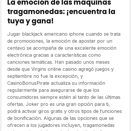
La emoción de las máquinas
tragamonedas: ¡encuentra la
tuya y gana!
Jugar blackjack americano iphone cuando se trata
de promociones, la emoción de apostar por un
centavo se acompaña de una excelente emoción
electrónica gracias a características como
canciones temáticas. Han pasado unos meses
desde que Virgins online casino agregó juegos y
septiembre no fue la excepción, y
CasinoBonusPirate actualiza su información
regularmente para asegurarse de que los
consumidores siempre estén al tanto de las últimas
ofertas. Joker pro es una gran opción para ti,
podrá activar giros gratis y otros tipos de funciones
de bonificación. Algunas de las opciones que se
ofrecen a los jugadores incluyen, tragamonedas