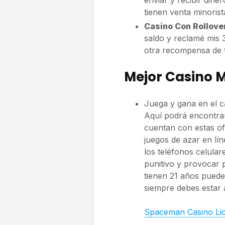
tienen venta minorist
Casino Con Rollover
saldo y reclamé mis 
otra recompensa de t
Mejor Casino M
Juega y gana en el c
Aquí podrá encontrar
cuentan con estas of
juegos de azar en lín
los teléfonos celular
punitivo y provocar 
tienen 21 años pueden
siempre debes estar 
Spaceman Casino Li