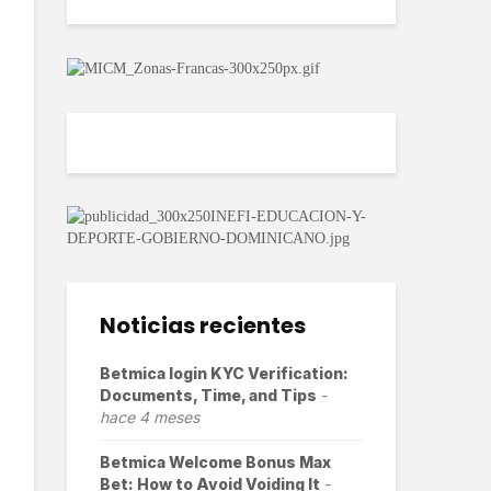
Noticias recientes
Betmica login KYC Verification:
Documents, Time, and Tips
hace 4 meses
Betmica Welcome Bonus Max
Bet: How to Avoid Voiding It