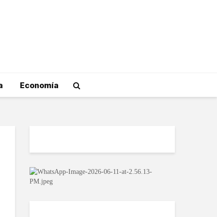
a
Economía