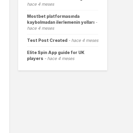
hace 4 meses
Mostbet platformasında
kaybolmadan ilerlemenin yolları
hace 4 meses
Test Post Created
hace 4 meses
Elite Spin App guide for UK
players
hace 4 meses