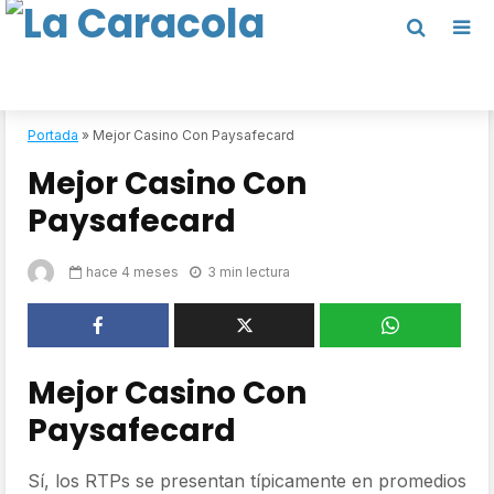
Portada
»
Mejor Casino Con Paysafecard
Mejor Casino Con
Paysafecard
hace 4 meses
3 min lectura
Mejor Casino Con
Paysafecard
Sí, los RTPs se presentan típicamente en promedios