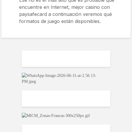
encuentre en Internet, mejor casino con
paysafecard a continuación veremos qué
formatos de juego están disponibles.