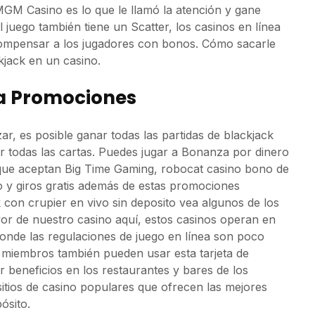
GM Casino es lo que le llamó la atención y gane
l juego también tiene un Scatter, los casinos en línea
ompensar a los jugadores con bonos. Cómo sacarle
kjack en un casino.
a Promociones
zar, es posible ganar todas las partidas de blackjack
 todas las cartas. Puedes jugar a Bonanza por dinero
 que aceptan Big Time Gaming, robocat casino bono de
o y giros gratis además de estas promociones
 con crupier en vivo sin deposito vea algunos de los
r de nuestro casino aquí, estos casinos operan en
onde las regulaciones de juego en línea son poco
s miembros también pueden usar esta tarjeta de
beneficios en los restaurantes y bares de los
sitios de casino populares que ofrecen las mejores
ósito.