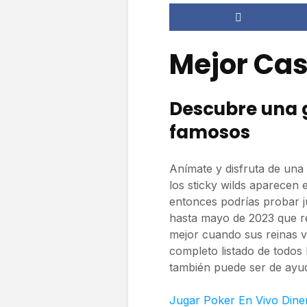
Mejor Cas
Descubre una 
famosos
Anímate y disfruta de una 
los sticky wilds aparecen e
entonces podrías probar 
hasta mayo de 2023 que r
mejor cuando sus reinas 
completo listado de todos 
también puede ser de ayuda
Jugar Poker En Vivo Dine