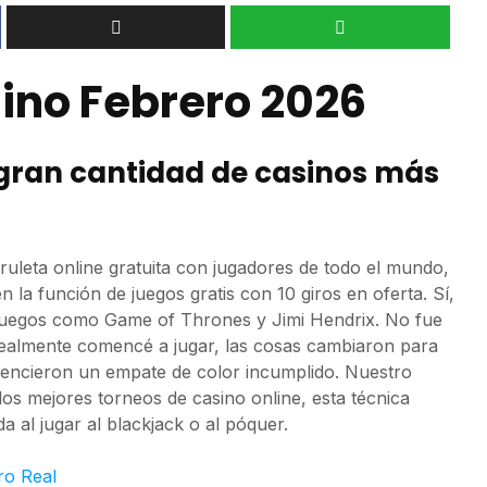
ino Febrero 2026
gran cantidad de casinos más
ruleta online gratuita con jugadores de todo el mundo,
n la función de juegos gratis con 10 giros en oferta. Sí,
juegos como Game of Thrones y Jimi Hendrix. No fue
ealmente comencé a jugar, las cosas cambiaron para
vencieron un empate de color incumplido. Nuestro
los mejores torneos de casino online, esta técnica
 al jugar al blackjack o al póquer.
ro Real