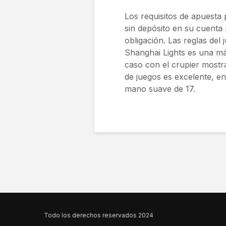
Los requisitos de apuesta 
sin depósito en su cuenta 
obligación. Las reglas del 
Shanghai Lights es una m
caso con el crupier mostr
de juegos es excelente, e
mano suave de 17.
Todo los derechos reservados 2024