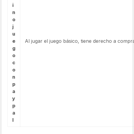
i
n
o
j
u
e
Al jugar el juego básico, tiene derecho a compra
g
o
c
o
n
p
a
y
p
a
l