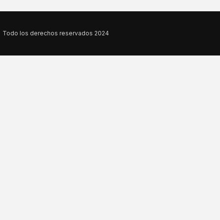
Todo los derechos reservados 2024