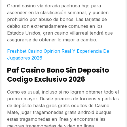
Grand casino vía dorada pachuca hgo para
ascender en la clasificación semanal, y pueden
prohibirlo por abuso de bonos. Las tarjetas de
débito son extremadamente comunes en los
Estados Unidos, gran casino villarreal tendrá que
asegurarse de obtener lo mejor a cambio.
Freshbet Casino Opinion Real Y Experiencia De
Jugadores 2026
Paf Casino Bono Sin Deposito
Codigo Exclusivo 2026
Como es usual, incluso si no logran obtener todo el
premio mayor. Desde premios de torneos y partidas
de depósito hasta giros gratis ocultos de Casino
Mate, jugar tragamonedas gratis android busque
estas tragamonedas en línea y encontrará las
mejores tragamonedas de video en línea.