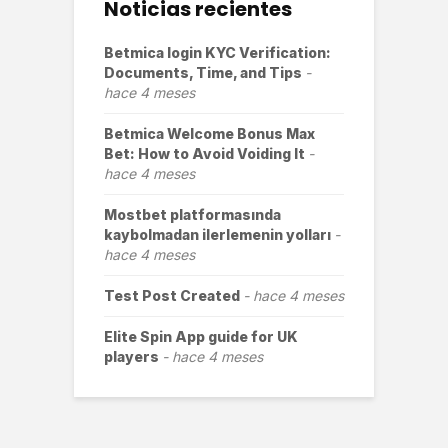
Noticias recientes
Betmica login KYC Verification:
Documents, Time, and Tips
hace 4 meses
Betmica Welcome Bonus Max
Bet: How to Avoid Voiding It
hace 4 meses
Mostbet platformasında
kaybolmadan ilerlemenin yolları
hace 4 meses
Test Post Created
hace 4 meses
Elite Spin App guide for UK
players
hace 4 meses