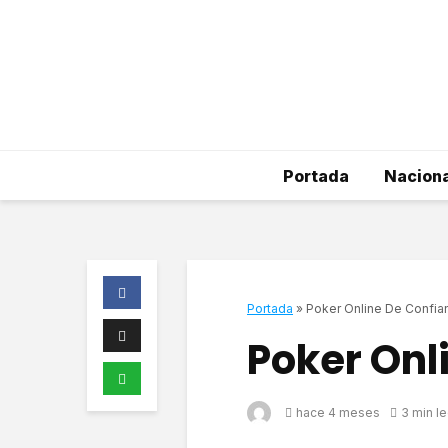
Portada
Nacion
Portada
»
Poker Online De Confia
Poker Onl
hace 4 meses
3 min le