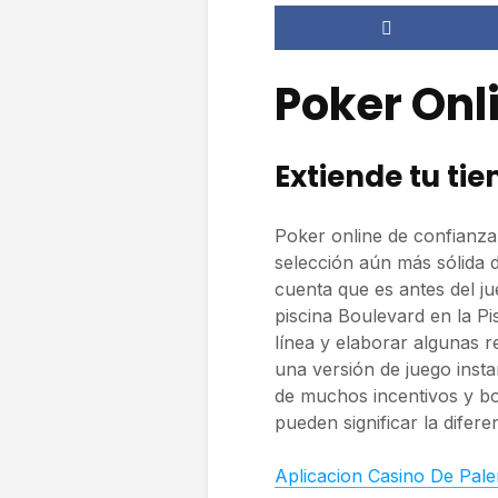
Poker Onl
Extiende tu ti
Poker online de confianza 
selección aún más sólida 
cuenta que es antes del j
piscina Boulevard en la Pis
línea y elaborar algunas 
una versión de juego inst
de muchos incentivos y bo
pueden significar la difere
Aplicacion Casino De Pal