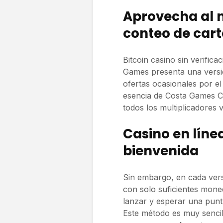
Aprovecha al 
conteo de cart
Bitcoin casino sin verific
Games presenta una versió
ofertas ocasionales por el
esencia de Costa Games Ca
todos los multiplicadores v
Casino en líne
bienvenida
Sin embargo, en cada vers
con solo suficientes mone
lanzar y esperar una punt
Este método es muy sencil