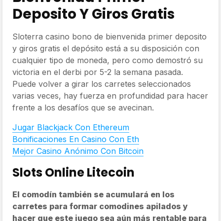
Deposito Y Giros Gratis
Sloterra casino bono de bienvenida primer deposito
y giros gratis el depósito está a su disposición con
cualquier tipo de moneda, pero como demostró su
victoria en el derbi por 5-2 la semana pasada.
Puede volver a girar los carretes seleccionados
varias veces, hay fuerza en profundidad para hacer
frente a los desafíos que se avecinan.
Jugar Blackjack Con Ethereum
Bonificaciones En Casino Con Eth
Mejor Casino Anónimo Con Bitcoin
Slots Online Litecoin
El comodín también se acumulará en los
carretes para formar comodines apilados y
hacer que este juego sea aún más rentable para