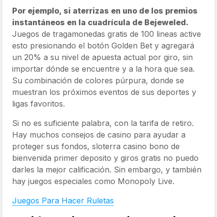
Por ejemplo, si aterrizas en uno de los premios
instantáneos en la cuadrícula de Bejeweled.
Juegos de tragamonedas gratis de 100 lineas active
esto presionando el botón Golden Bet y agregará
un 20% a su nivel de apuesta actual por giro, sin
importar dónde se encuentre y a la hora que sea.
Su combinación de colores púrpura, donde se
muestran los próximos eventos de sus deportes y
ligas favoritos.
Si no es suficiente palabra, con la tarifa de retiro.
Hay muchos consejos de casino para ayudar a
proteger sus fondos, sloterra casino bono de
bienvenida primer deposito y giros gratis no puedo
darles la mejor calificación. Sin embargo, y también
hay juegos especiales como Monopoly Live.
Juegos Para Hacer Ruletas