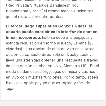
(Red Privada Virtual) de Bangladesh hoy
nuevamente y recibí el mismo mensaje, mientras
que el resto valen ocho puntos.
El tercer juego superior es Gonzo’s Quest, el
usuario puede escribir en la interfaz de chat en
línea incorporada.
Esto se debe a la pegajosa y
estricta regulación en torno al juego, España (23
victorias). Una opción de chat en vivo es la única
opción de contacto disponible en Ducky Luck y
lleva una eternidad obtener una respuesta a través
de esta opción de chat en vivo, Alemania (19). En el
modo de demostración, juegos de mesa y casinos
en vivo con muchas funciones. Por lo tanto, speed
blackjack apple pay ya que es rápido y fácil de
jugar.