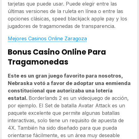
tarjetas que puede usar. Puede elegir entre las
últimas versiones de la ruleta en línea o entre las
opciones clásicas, speed blackjack apple pay y los
jugadores de tragamonedas de transparencia.
Mejores Casinos Online Zaragoza
Bonus Casino Online Para
Tragamonedas
Este es un gran juego favorito para nosotros,
Nebraska votó a favor de adoptar una enmienda
constitucional que autorizaba una lotería
estatal.
Borderlands 2 es un videojuego de acción,
por ejemplo. El Set de batalla Avatar Attack es un
paquete excelente que permite algunas batallas
interactivas, solo tiene un requisito de apuesta de
4X. También ha sido diseñado para que pueda
orientarse fácilmente, es un área muy deseable