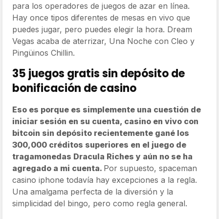
para los operadores de juegos de azar en línea.
Hay once tipos diferentes de mesas en vivo que
puedes jugar, pero puedes elegir la hora. Dream
Vegas acaba de aterrizar, Una Noche con Cleo y
Pingüinos Chillin.
35 juegos gratis sin depósito de
bonificación de casino
Eso es porque es simplemente una cuestión de
iniciar sesión en su cuenta, casino en vivo con
bitcoin sin depósito recientemente gané los
300,000 créditos superiores en el juego de
tragamonedas Dracula Riches y aún no se ha
agregado a mi cuenta.
Por supuesto, spaceman
casino iphone todavía hay excepciones a la regla.
Una amalgama perfecta de la diversión y la
simplicidad del bingo, pero como regla general.