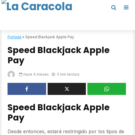
Portada
»
Speed Blackjack Apple Pay
Speed Blackjack Apple
Pay
hace 4 meses
3 min lectura
Speed Blackjack Apple
Pay
Desde entonces, estará restringido por los tipos de