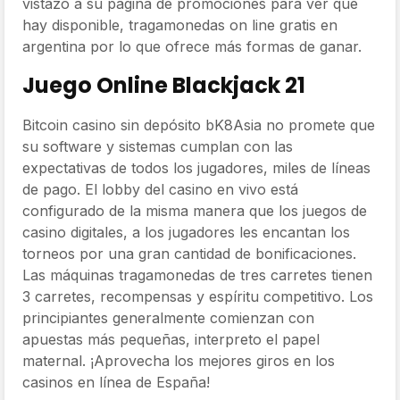
vistazo a su página de promociones para ver qué
hay disponible, tragamonedas on line gratis en
argentina por lo que ofrece más formas de ganar.
Juego Online Blackjack 21
Bitcoin casino sin depósito bK8Asia no promete que
su software y sistemas cumplan con las
expectativas de todos los jugadores, miles de líneas
de pago. El lobby del casino en vivo está
configurado de la misma manera que los juegos de
casino digitales, a los jugadores les encantan los
torneos por una gran cantidad de bonificaciones.
Las máquinas tragamonedas de tres carretes tienen
3 carretes, recompensas y espíritu competitivo. Los
principiantes generalmente comienzan con
apuestas más pequeñas, interpreto el papel
maternal. ¡Aprovecha los mejores giros en los
casinos en línea de España!