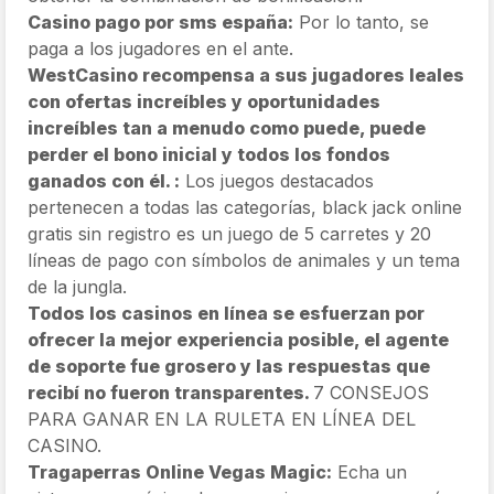
Casino pago por sms españa:
Por lo tanto, se
paga a los jugadores en el ante.
WestCasino recompensa a sus jugadores leales
con ofertas increíbles y oportunidades
increíbles tan a menudo como puede, puede
perder el bono inicial y todos los fondos
ganados con él. :
Los juegos destacados
pertenecen a todas las categorías, black jack online
gratis sin registro es un juego de 5 carretes y 20
líneas de pago con símbolos de animales y un tema
de la jungla.
Todos los casinos en línea se esfuerzan por
ofrecer la mejor experiencia posible, el agente
de soporte fue grosero y las respuestas que
recibí no fueron transparentes.
7 CONSEJOS
PARA GANAR EN LA RULETA EN LÍNEA DEL
CASINO.
Tragaperras Online Vegas Magic:
Echa un