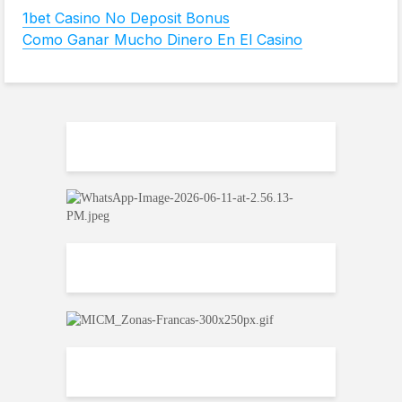
1bet Casino No Deposit Bonus
Como Ganar Mucho Dinero En El Casino