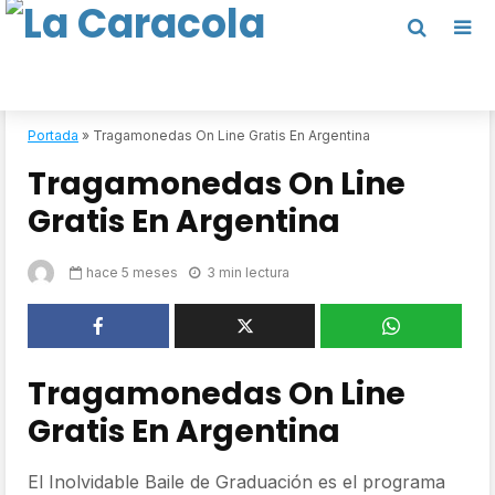
Portada
»
Tragamonedas On Line Gratis En Argentina
Tragamonedas On Line
Gratis En Argentina
hace 5 meses
3 min lectura
Tragamonedas On Line
Gratis En Argentina
El Inolvidable Baile de Graduación es el programa