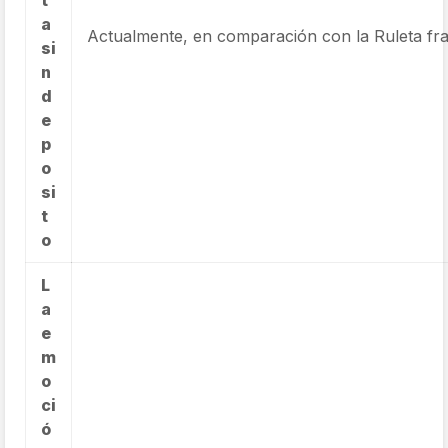
a
Actualmente, en comparación con la Ruleta fr
si
n
d
e
p
o
si
t
o
L
a
e
m
o
ci
ó