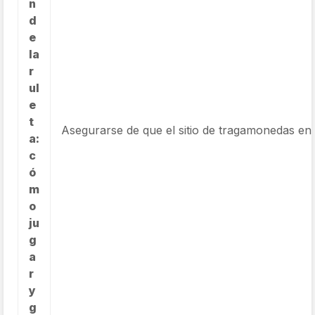
n
d
e
la
r
ul
e
t
Asegurarse de que el sitio de tragamonedas en 
a:
c
ó
m
o
ju
g
a
r
y
g