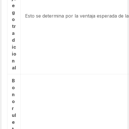
e
g
Esto se determina por la ventaja esperada de la 
o
tr
a
d
ic
io
n
al
B
o
n
o
r
ul
e
t